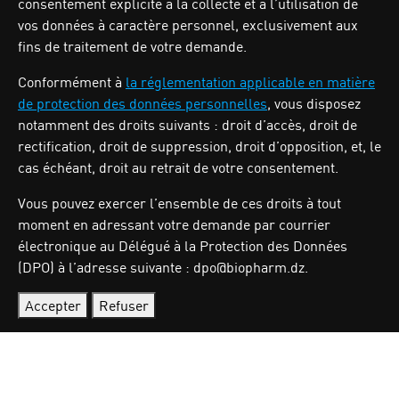
consentement explicite à la collecte et à l’utilisation de
Zone industrielle Oued Smar,Lot N`62, Voie n36, Alger.
vos données à caractère personnel, exclusivement aux
Tél : (213) 028 31 00 07
fins de traitement de votre demande.
Conformément à
la réglementation applicable en matière
de protection des données personnelles
, vous disposez
BIOPHARM
notamment des droits suivants : droit d’accès, droit de
rectification, droit de suppression, droit d’opposition, et, le
cas échéant, droit au retrait de votre consentement.
Activités
Nos produits
Vous pouvez exercer l’ensemble de ces droits à tout
Investisseurs
moment en adressant votre demande par courrier
Qui sommes nous
électronique au Délégué à la Protection des Données
Carrières
(DPO) à l’adresse suivante : dpo@biopharm.dz.
Actualités
Nous contacter
Accepter
Refuser
Politique de Protection des données à caractère
personnel
Gérer mes préférences de confidentialité