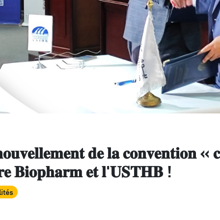
𝐨𝐮𝐯𝐞𝐥𝐥𝐞𝐦𝐞𝐧𝐭 𝐝𝐞 𝐥𝐚 𝐜𝐨𝐧𝐯𝐞𝐧𝐭𝐢𝐨𝐧 « 𝐜
𝐫𝐞 𝐁𝐢𝐨𝐩𝐡𝐚𝐫𝐦 𝐞𝐭 𝐥'𝐔𝐒𝐓𝐇𝐁 !
ités