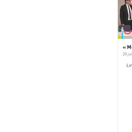
20 ju
Li