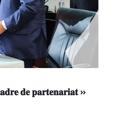
𝐚𝐝𝐫𝐞 𝐝𝐞 𝐩𝐚𝐫𝐭𝐞𝐧𝐚𝐫𝐢𝐚𝐭 »