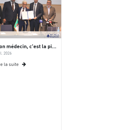
« Mon médecin, c'est la piste » : Biopharm accompagne Abdelkader BENGUELLA dans son défi mondial
il. 2026
re la suite