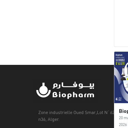
Zone industrielle Oued Smar,Lot N`62, Voie
20 m
n36, Alger.
2026