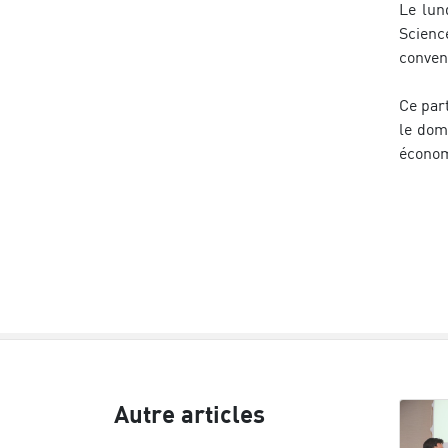
Le lun
Scienc
convent
Ce part
le dom
économ
Autre articles