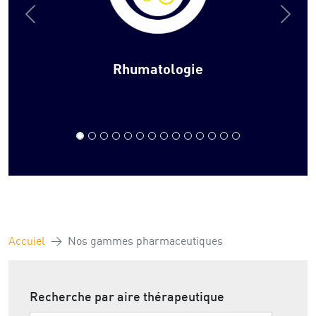
Rhumatologie
Infectiol
Accuiel
Nos gammes pharmaceutiques
Recherche par aire thérapeutique