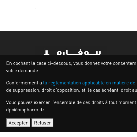
En cochant la case ci-dessous, vous donnez votre consentement
votre demande.
Zone industrielle Oued Smar,Lot N`62, Voie
Conformément à
la réglementation applicable en matière de
n36, Alger.
de suppression, droit d’opposition, et, le cas échéant, droit a
Tél : (213) 028 31 00 07
Vous pouvez exercer l’ensemble de ces droits à tout moment 
dpo@biopharm.dz.
Accepter
Refuser