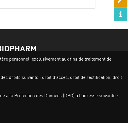
BIOPHARM
actère personnel, exclusivement aux fins de traitement de
Activités
Nos produits
s droits suivants : droit d’accès, droit de rectification, droit
Investisseurs
Qui sommes nous
Carrières
é à la Protection des Données (DPO) à l’adresse suivante :
Actualités
Nous contacter
Politique de Protection des données à
caractère personnel