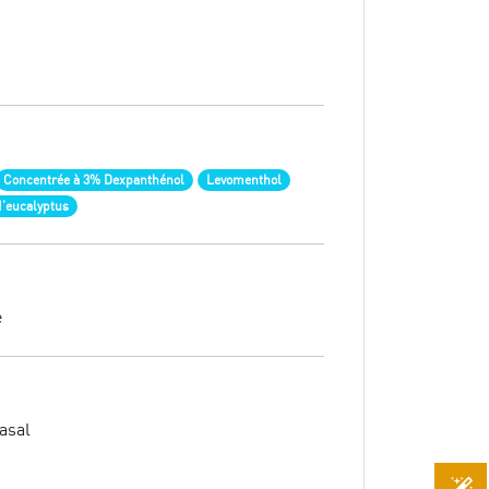
Concentrée à 3% Dexpanthénol
Levomenthol
d’eucalyptus
e
asal