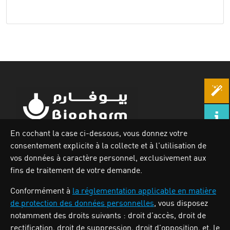
En cochant la case ci-dessous, vous donnez votre
consentement explicite à la collecte et à l’utilisation de
Zone industrielle Oued Smar,Lot N`62, Voie n36, Alger.
vos données à caractère personnel, exclusivement aux
Tél : (213) 028 31 00 07
fins de traitement de votre demande.
Conformément à
la réglementation applicable en matière
de protection des données personnelles
, vous disposez
BIOPHARM
notamment des droits suivants : droit d’accès, droit de
rectification, droit de suppression, droit d’opposition, et, le