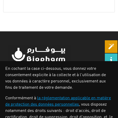
En cochant la case ci-dessous, vous donnez votre
consentement explicite à la collecte et à l’utilisation de
Zone industrielle Oued Smar,Lot N`62, Voie n36, Alger.
vos données à caractère personnel, exclusivement aux
Tél : (213) 028 31 00 07
fins de traitement de votre demande.
Conformément à
la réglementation applicable en matière
de protection des données personnelles
, vous disposez
BIOPHARM
notamment des droits suivants : droit d’accès, droit de
rectification, droit de suppression, droit d’opposition, et, le