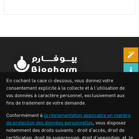
En cochant la case ci-dessous, vous donnez votre
consentement explicite à la collecte et à l’utilisation de
Zone industrielle Oued Smar,Lot N`62, Voie n36, Alger.
vos données à caractère personnel, exclusivement aux
Tél : (213) 028 31 00 07
fins de traitement de votre demande.
Conformément à
la réglementation applicable en matière
de protection des données personnelles
, vous disposez
BIOPHARM
notamment des droits suivants : droit d’accès, droit de
rectification, droit de suppression, droit d’opposition, et, le