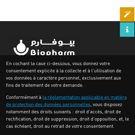
En cochant la case ci-dessous, vous donnez votre
consentement explicite à la collecte et à l’utilisation de
Zone industrielle Oued Smar,Lot N`62, Voie n36, Alger.
vos données à caractère personnel, exclusivement aux
Tél : (213) 028 31 00 07
fins de traitement de votre demande.
Conformément à
la réglementation applicable en matière
de protection des données personnelles
, vous disposez
BIOPHARM
notamment des droits suivants : droit d’accès, droit de
rectification, droit de suppression, droit d’opposition, et, le
cas échéant, droit au retrait de votre consentement.
Activités
Nos produits