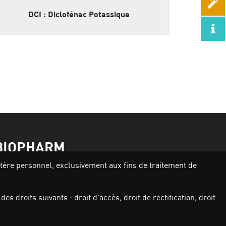
DCI : Diclofénac Potassique
BIOPHARM
actère personnel, exclusivement aux fins de traitement de
Activités
Nos produits
s droits suivants : droit d’accès, droit de rectification, droit
Investisseurs
Qui sommes nous