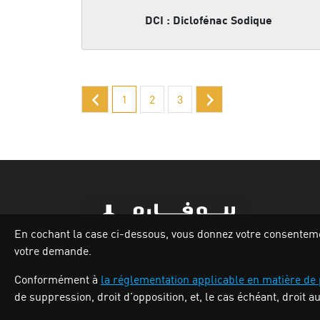
DCI : Diclofénac Sodique
‹
›
1
2
3
En cochant la case ci-dessous, vous donnez votre consentement
votre demande.
Zone industrielle Oued Smar,Lot N`62, Voie
Conformément à
la réglementation applicable en matière de
n36, Alger.
de suppression, droit d’opposition, et, le cas échéant, droit a