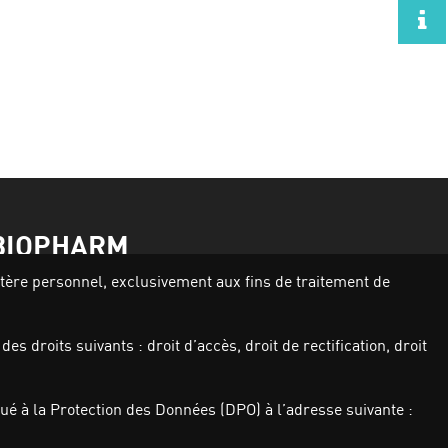
BIOPHARM
actère personnel, exclusivement aux fins de traitement de
Activités
Nos produits
s droits suivants : droit d’accès, droit de rectification, droit
Investisseurs
Qui sommes nous
Carrières
é à la Protection des Données (DPO) à l’adresse suivante :
Actualités