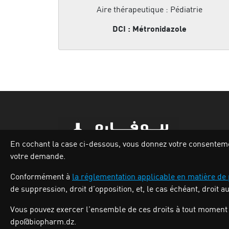
Aire thérapeutique : Pédiatrie
DCI : Métronidazole
En cochant la case ci-dessous, vous donnez votre consentement
votre demande.
Zone industrielle Oued Smar,Lot N`62, Voie
Conformément à
la réglementation applicable en matière de
n36, Alger.
de suppression, droit d’opposition, et, le cas échéant, droit a
Tél : (213) 028 31 00 07
Vous pouvez exercer l’ensemble de ces droits à tout moment 
dpo@biopharm.dz.