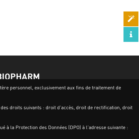
BIOPHARM
actère personnel, exclusivement aux fins de traitement de
Activités
Nos produits
s droits suivants : droit d’accès, droit de rectification, droit
Investisseurs
Qui sommes nous
Carrières
é à la Protection des Données (DPO) à l’adresse suivante :
Actualités