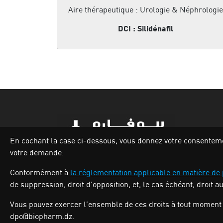
Aire thérapeutique : Urologie & Néphrologie
DCI : Silidénafil
En cochant la case ci-dessous, vous donnez votre consentement
votre demande.
Zone industrielle Oued Smar,Lot N`62, Voie
Conformément à
la réglementation applicable en matière de
n36, Alger.
de suppression, droit d’opposition, et, le cas échéant, droit a
Tél : (213) 028 31 00 07
Vous pouvez exercer l’ensemble de ces droits à tout moment 
dpo@biopharm.dz.