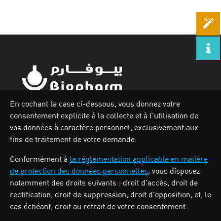
En cochant la case ci-dessous, vous donnez votre
consentement explicite à la collecte et à l’utilisation de
Zone industrielle Oued Smar,Lot N`62, Voie n36, Alger.
vos données à caractère personnel, exclusivement aux
Tél : (213) 028 31 00 07
fins de traitement de votre demande.
Conformément à
la réglementation applicable en matière
de protection des données personnelles
, vous disposez
BIOPHARM
notamment des droits suivants : droit d’accès, droit de
rectification, droit de suppression, droit d’opposition, et, le
cas échéant, droit au retrait de votre consentement.
Activités
Nos produits